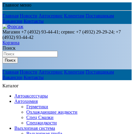
Главное меню
Главная
Новости
Автосервис
Клиентам
Поставщикам
Вакансии
Контакты
Магазин +7 (4932) 93-44-41; сервис +7 (4932) 29-29-24; +7
(4932) 93-44-42
Корзина
Поиск
Поиск
Главная
Новости
Автосервис
Клиентам
Поставщикам
Вакансии
Контакты
Каталог
Автоаксессуары
Автохимия
Герметики
Охлаждающие жидкости
Спец Смазки
Спецжидкости
Выхлопная система
Выхлопная труба