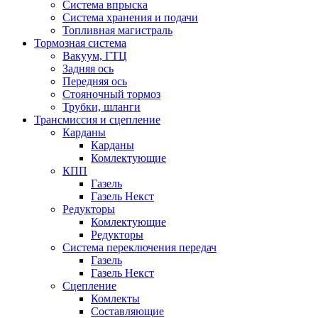
Система впрыска
Система хранения и подачи
Топливная магистраль
Тормозная система
Вакуум, ГТЦ
Задняя ось
Передняя ось
Стояночный тормоз
Трубки, шланги
Трансмиссия и сцепление
Карданы
Карданы
Комлектующие
КПП
Газель
Газель Некст
Редукторы
Комлектующие
Редукторы
Система переключения передач
Газель
Газель Некст
Сцепление
Комлекты
Составляющие