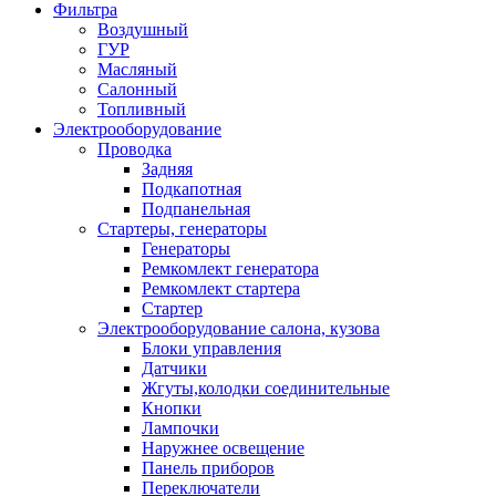
Фильтра
Воздушный
ГУР
Масляный
Салонный
Топливный
Электрооборудование
Проводка
Задняя
Подкапотная
Подпанельная
Стартеры, генераторы
Генераторы
Ремкомлект генератора
Ремкомлект стартера
Стартер
Электрооборудование салона, кузова
Блоки управления
Датчики
Жгуты,колодки соединительные
Кнопки
Лампочки
Наружнее освещение
Панель приборов
Переключатели