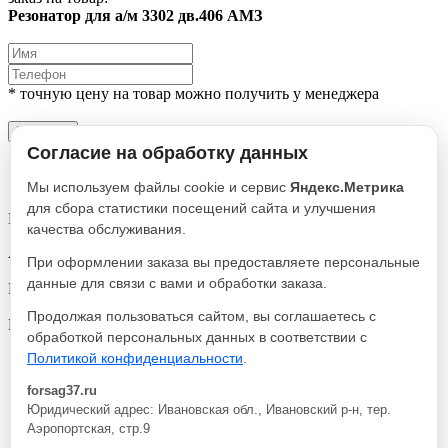
Резонатор для а/м 3302 дв.406 АМЗ
* точную цену на товар можно получить у менеджера
Заказать
Согласие на обработку данных
Описание
Характеристики
Мы используем файлы cookie и сервис
Яндекс.Метрика
для сбора статистики посещений сайта и улучшения
Резонатор для а/м 3302 дв.406 АМЗ
качества обслуживания.
Артикул
При оформлении заказа вы предоставляете персональные
3302-1202008
данные для связи с вами и обработки заказа.
Реквизиты
Резонатр / Товар / 497
Продолжая пользоваться сайтом, вы соглашаетесь с
Производитель
обработкой персональных данных в соответствии с
АМЗ ОАО
Политикой конфиденциальности
.
Резонатор для а/м 3302 дв.406 АМЗ
1 990 руб.
В корзину
forsag37.ru
Юридический адрес: Ивановская обл., Ивановский р-н, тер.
Описание
Аэропортская, стр.9
Характеристики