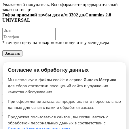
Уважаемый покупатель, Вы оформляете предварительный
заказ на товар:
Гофра приемной трубы для а/м 3302 дв.Cummins 2.8
UNIVERSAL
* точную цену на товар можно получить у менеджера
Заказать
Описание
Характеристики
Согласие на обработку данных
Гофра приемной трубы для а/м 3302 дв.Cummins 2.8
Мы используем файлы cookie и сервис
Яндекс.Метрика
UNIVERSAL
для сбора статистики посещений сайта и улучшения
качества обслуживания.
Артикул
64/250
При оформлении заказа вы предоставляете персональные
Реквизиты
данные для связи с вами и обработки заказа.
Гофра / Товар / 670
Производитель
Продолжая пользоваться сайтом, вы соглашаетесь с
TRANSMASTER
обработкой персональных данных в соответствии с