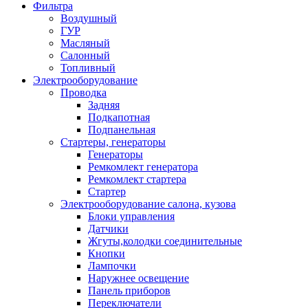
Фильтра
Воздушный
ГУР
Масляный
Салонный
Топливный
Электрооборудование
Проводка
Задняя
Подкапотная
Подпанельная
Стартеры, генераторы
Генераторы
Ремкомлект генератора
Ремкомлект стартера
Стартер
Электрооборудование салона, кузова
Блоки управления
Датчики
Жгуты,колодки соединительные
Кнопки
Лампочки
Наружнее освещение
Панель приборов
Переключатели