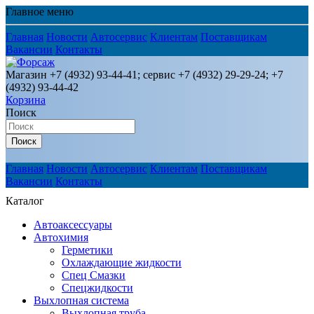
Главное меню
Главная
Новости
Автосервис
Клиентам
Поставщикам
Вакансии
Контакты
Магазин +7 (4932) 93-44-41; сервис +7 (4932) 29-29-24; +7
(4932) 93-44-42
Корзина
Поиск
Поиск
Главная
Новости
Автосервис
Клиентам
Поставщикам
Вакансии
Контакты
Каталог
Автоаксессуары
Автохимия
Герметики
Охлаждающие жидкости
Спец Смазки
Спецжидкости
Выхлопная система
Выхлопная труба