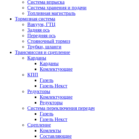
Система впрыска
Система хранения и подачи
Топливная магистраль
Тормозная система
Вакуум, ГТЦ
Задняя ось
Передняя ось
Стояночный тормоз
Трубки, шланги
Трансмиссия и сцепление
Карданы
Карданы
Комлектующие
КПП
Газель
Газель Некст
Редукторы
Комлектующие
Редукторы
Система переключения передач
Газель
Газель Некст
Сцепление
Комлекты
Составляющие