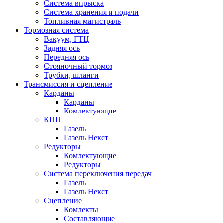
Система впрыска
Система хранения и подачи
Топливная магистраль
Тормозная система
Вакуум, ГТЦ
Задняя ось
Передняя ось
Стояночный тормоз
Трубки, шланги
Трансмиссия и сцепление
Карданы
Карданы
Комлектующие
КПП
Газель
Газель Некст
Редукторы
Комлектующие
Редукторы
Система переключения передач
Газель
Газель Некст
Сцепление
Комлекты
Составляющие