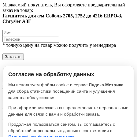
Уважаемый покупатель, Вы оформляете предварительный
заказ на товар:
Глушитель для а/м Соболь 2705, 2752 дв.4216 ЕВРО-3,
Chrysler АЗГ
* точную цену на товар можно получить у менеджера
Заказать
Описание
Характеристики
Согласие на обработку данных
Глушитель для а/м Соболь 2705, 2752 дв.4216 ЕВРО-3,
Мы используем файлы cookie и сервис
Яндекс.Метрика
Chrysler АЗГ
для сбора статистики посещений сайта и улучшения
качества обслуживания.
Артикул
2752-1201008
При оформлении заказа вы предоставляете персональные
Реквизиты
данные для связи с вами и обработки заказа.
Глушитель / Товар / 475
Производитель
Продолжая пользоваться сайтом, вы соглашаетесь с
АЗГ
обработкой персональных данных в соответствии с