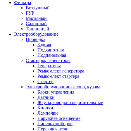
Фильтра
Воздушный
ГУР
Масляный
Салонный
Топливный
Электрооборудование
Проводка
Задняя
Подкапотная
Подпанельная
Стартеры, генераторы
Генераторы
Ремкомлект генератора
Ремкомлект стартера
Стартер
Электрооборудование салона, кузова
Блоки управления
Датчики
Жгуты,колодки соединительные
Кнопки
Лампочки
Наружнее освещение
Панель приборов
Переключатели