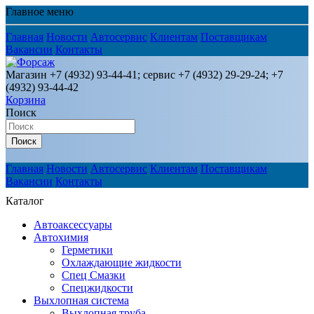
Главное меню
Главная
Новости
Автосервис
Клиентам
Поставщикам
Вакансии
Контакты
Магазин +7 (4932) 93-44-41; сервис +7 (4932) 29-29-24; +7
(4932) 93-44-42
Корзина
Поиск
Поиск
Главная
Новости
Автосервис
Клиентам
Поставщикам
Вакансии
Контакты
Каталог
Автоаксессуары
Автохимия
Герметики
Охлаждающие жидкости
Спец Смазки
Спецжидкости
Выхлопная система
Выхлопная труба