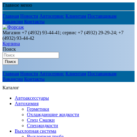
Главное меню
Главная
Новости
Автосервис
Клиентам
Поставщикам
Вакансии
Контакты
Магазин +7 (4932) 93-44-41; сервис +7 (4932) 29-29-24; +7
(4932) 93-44-42
Корзина
Поиск
Поиск
Главная
Новости
Автосервис
Клиентам
Поставщикам
Вакансии
Контакты
Каталог
Автоаксессуары
Автохимия
Герметики
Охлаждающие жидкости
Спец Смазки
Спецжидкости
Выхлопная система
Выхлопная труба