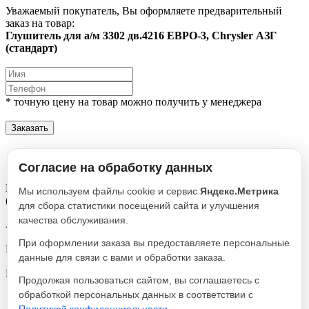
Уважаемый покупатель, Вы оформляете предварительный
заказ на товар:
Глушитель для а/м 3302 дв.4216 ЕВРО-3, Chrysler АЗГ
(стандарт)
* точную цену на товар можно получить у менеджера
Заказать
Описание
Характеристики
Согласие на обработку данных
Глушитель для а/м 3302 дв.4216 ЕВРО-3, Chrysler АЗГ
Мы используем файлы cookie и сервис
Яндекс.Метрика
(стандарт)
для сбора статистики посещений сайта и улучшения
качества обслуживания.
Артикул
3221-1201008
При оформлении заказа вы предоставляете персональные
Реквизиты
данные для связи с вами и обработки заказа.
Глушитель / Товар / 480
Производитель
Продолжая пользоваться сайтом, вы соглашаетесь с
АЗГ
обработкой персональных данных в соответствии с