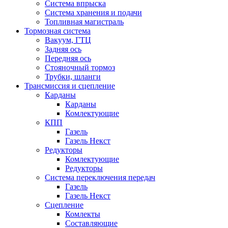
Система впрыска
Система хранения и подачи
Топливная магистраль
Тормозная система
Вакуум, ГТЦ
Задняя ось
Передняя ось
Стояночный тормоз
Трубки, шланги
Трансмиссия и сцепление
Карданы
Карданы
Комлектующие
КПП
Газель
Газель Некст
Редукторы
Комлектующие
Редукторы
Система переключения передач
Газель
Газель Некст
Сцепление
Комлекты
Составляющие