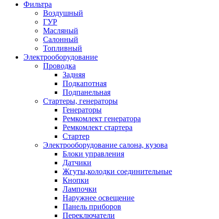
Фильтра
Воздушный
ГУР
Масляный
Салонный
Топливный
Электрооборудование
Проводка
Задняя
Подкапотная
Подпанельная
Стартеры, генераторы
Генераторы
Ремкомлект генератора
Ремкомлект стартера
Стартер
Электрооборудование салона, кузова
Блоки управления
Датчики
Жгуты,колодки соединительные
Кнопки
Лампочки
Наружнее освещение
Панель приборов
Переключатели