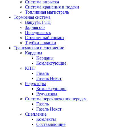
Система впрыска
Система хранения и подачи
Топливная магистраль
Тормозная система
Вакуум, ГТЦ
Задняя ось
Передняя ось
Стояночный тормоз
Трубки, шланги
Трансмиссия и сцепление
Карданы
Карданы
Комлектующие
КПП
Газель
Газель Некст
Редукторы
Комлектующие
Редукторы
Система переключения передач
Газель
Газель Некст
Сцепление
Комлекты
Составляющие