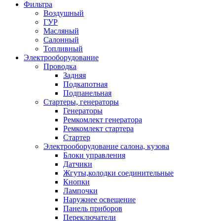
Фильтра
Воздушный
ГУР
Масляный
Салонный
Топливный
Электрооборудование
Проводка
Задняя
Подкапотная
Подпанельная
Стартеры, генераторы
Генераторы
Ремкомлект генератора
Ремкомлект стартера
Стартер
Электрооборудование салона, кузова
Блоки управления
Датчики
Жгуты,колодки соединительные
Кнопки
Лампочки
Наружнее освещение
Панель приборов
Переключатели