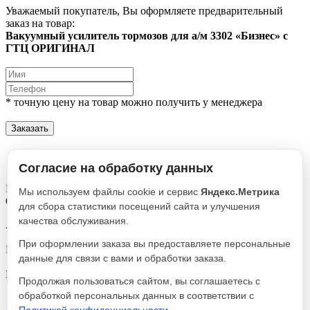
Уважаемый покупатель, Вы оформляете предварительный
заказ на товар:
Вакуумный усилитель тормозов для а/м 3302 «Бизнес» с
ГТЦ ОРИГИНАЛ
* точную цену на товар можно получить у менеджера
Заказать
Описание
Характеристики
Согласие на обработку данных
Вакуумный усилитель тормозов для а/м 3302 «Бизнес» с ГТЦ
Мы используем файлы cookie и сервис
Яндекс.Метрика
ОРИГИНАЛ
для сбора статистики посещений сайта и улучшения
качества обслуживания.
Артикул
3302.3510009-03
При оформлении заказа вы предоставляете персональные
Реквизиты
данные для связи с вами и обработки заказа.
Вакуум, ГТЦ / Товар / 2145
Производитель
Продолжая пользоваться сайтом, вы соглашаетесь с
Оригинал
обработкой персональных данных в соответствии с