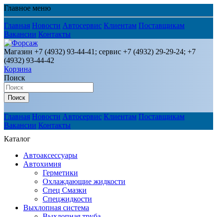
Главное меню
Главная
Новости
Автосервис
Клиентам
Поставщикам
Вакансии
Контакты
Магазин +7 (4932) 93-44-41; сервис +7 (4932) 29-29-24; +7
(4932) 93-44-42
Корзина
Поиск
Поиск
Главная
Новости
Автосервис
Клиентам
Поставщикам
Вакансии
Контакты
Каталог
Автоаксессуары
Автохимия
Герметики
Охлаждающие жидкости
Спец Смазки
Спецжидкости
Выхлопная система
Выхлопная труба