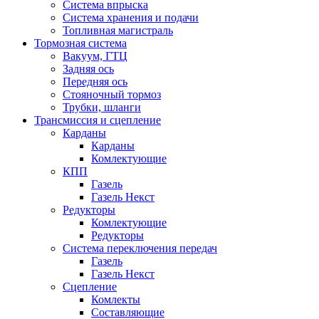
Система впрыска
Система хранения и подачи
Топливная магистраль
Тормозная система
Вакуум, ГТЦ
Задняя ось
Передняя ось
Стояночный тормоз
Трубки, шланги
Трансмиссия и сцепление
Карданы
Карданы
Комлектующие
КПП
Газель
Газель Некст
Редукторы
Комлектующие
Редукторы
Система переключения передач
Газель
Газель Некст
Сцепление
Комлекты
Составляющие