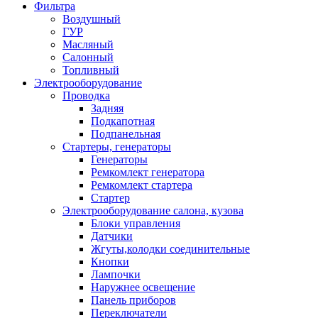
Фильтра
Воздушный
ГУР
Масляный
Салонный
Топливный
Электрооборудование
Проводка
Задняя
Подкапотная
Подпанельная
Стартеры, генераторы
Генераторы
Ремкомлект генератора
Ремкомлект стартера
Стартер
Электрооборудование салона, кузова
Блоки управления
Датчики
Жгуты,колодки соединительные
Кнопки
Лампочки
Наружнее освещение
Панель приборов
Переключатели