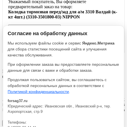
Уважаемый покупатель, Вы оформляете
предварительный заказ на товар:
Колодка тормозная перед/зад для а/м 3310 Валдай (к-
кт 4шт.) (3310-3501800-03) NIPPON
Согласие на обработку данных
* точную цену на товар можно получить у менеджера
Мы используем файлы cookie и сервис
Яндекс.Метрика
для сбора статистики посещений сайта и улучшения
Заказать
качества обслуживания.
При оформлении заказа вы предоставляете персональные
данные для связи с вами и обработки заказа.
Колодка тормозная перед/зад для а/м 3310 Валдай (к-кт 4шт.)
(3310-3501800-03) NIPPON
Продолжая пользоваться сайтом, вы соглашаетесь с
обработкой персональных данных в соответствии с
Политикой конфиденциальности
.
Артикул
ACV038K
forsag37.ru
Реквизиты
Передняя ось / Товар / 5225
Юридический адрес: Ивановская обл., Ивановский р-н, тер.
Производитель
Nippon
Аэропортская, стр.9
Телефоны:
×