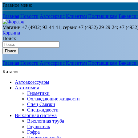
Главное меню
Главная
Новости
Автосервис
Клиентам
Поставщикам
Ваканси
Магазин +7 (4932) 93-44-41; сервис +7 (4932) 29-29-24; +7 (4932
Корзина
Поиск
Поиск
Главная
Новости
Автосервис
Клиентам
Поставщикам
Ваканси
Каталог
Автоаксессуары
Автохимия
Герметики
Охлаждающие жидкости
Спец Смазки
Спецжидкости
Выхлопная система
Выхлопная труба
Глушитель
Гофра
Приемная труба