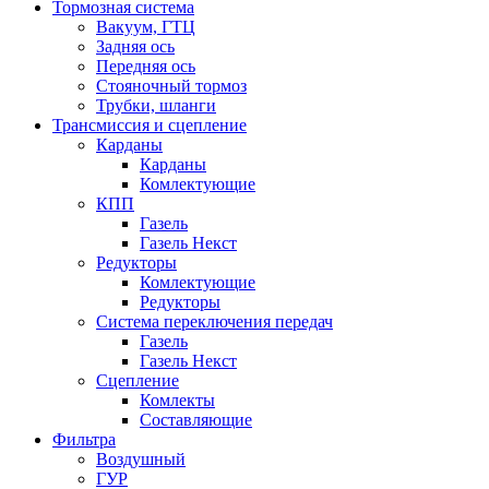
Тормозная система
Вакуум, ГТЦ
Задняя ось
Передняя ось
Стояночный тормоз
Трубки, шланги
Трансмиссия и сцепление
Карданы
Карданы
Комлектующие
КПП
Газель
Газель Некст
Редукторы
Комлектующие
Редукторы
Система переключения передач
Газель
Газель Некст
Сцепление
Комлекты
Составляющие
Фильтра
Воздушный
ГУР