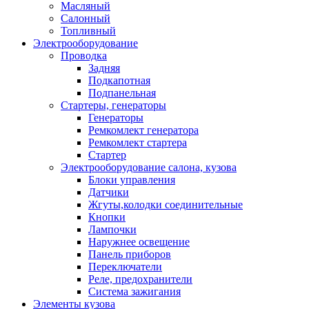
Масляный
Салонный
Топливный
Электрооборудование
Проводка
Задняя
Подкапотная
Подпанельная
Стартеры, генераторы
Генераторы
Ремкомлект генератора
Ремкомлект стартера
Стартер
Электрооборудование салона, кузова
Блоки управления
Датчики
Жгуты,колодки соединительные
Кнопки
Лампочки
Наружнее освещение
Панель приборов
Переключатели
Реле, предохранители
Система зажигания
Элементы кузова