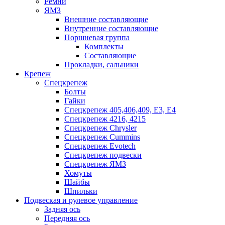
Ремни
ЯМЗ
Внешние составляющие
Внутренние составляющие
Поршневая группа
Комплекты
Составляющие
Прокладки, сальники
Крепеж
Спецкрепеж
Болты
Гайки
Спецкрепеж 405,406,409, Е3, Е4
Спецкрепеж 4216, 4215
Спецкрепеж Chrysler
Спецкрепеж Cummins
Спецкрепеж Evotech
Спецкрепеж подвески
Спецкрепеж ЯМЗ
Хомуты
Шайбы
Шпильки
Подвеская и рулевое управление
Задняя ось
Передняя ось