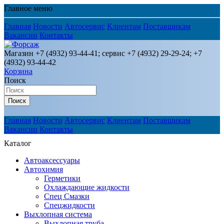
Главное меню
Главная
Новости
Автосервис
Клиентам
Поставщикам
Вакансии
Контакты
Магазин +7 (4932) 93-44-41; сервис +7 (4932) 29-29-24; +7
(4932) 93-44-42
Корзина
Поиск
Поиск
Главная
Новости
Автосервис
Клиентам
Поставщикам
Вакансии
Контакты
Каталог
Автоаксессуары
Автохимия
Герметики
Охлаждающие жидкости
Спец Смазки
Спецжидкости
Выхлопная система
Выхлопная труба