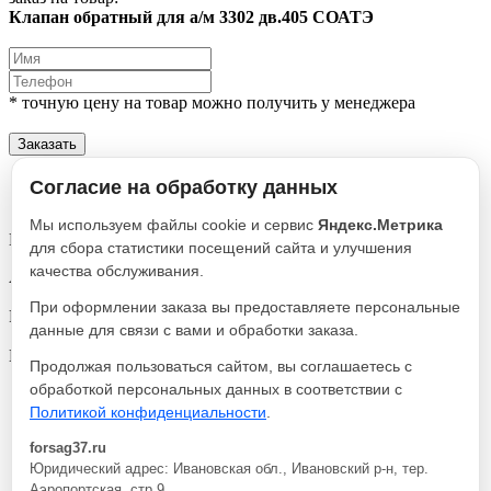
Клапан обратный для а/м 3302 дв.405 СОАТЭ
* точную цену на товар можно получить у менеджера
Заказать
Описание
Согласие на обработку данных
Характеристики
Мы используем файлы cookie и сервис
Яндекс.Метрика
Клапан обратный для а/м 3302 дв.405 СОАТЭ
для сбора статистики посещений сайта и улучшения
качества обслуживания.
Артикул
406-1160000-03
При оформлении заказа вы предоставляете персональные
Реквизиты
данные для связи с вами и обработки заказа.
Система хранения и подачи / Товар / 137
Производитель
Продолжая пользоваться сайтом, вы соглашаетесь с
СОАТЭ
обработкой персональных данных в соответствии с
Политикой конфиденциальности
.
Клапан обратный для а/м 3302 дв.405
1 190
В
СОАТЭ
руб.
корзину
forsag37.ru
Юридический адрес: Ивановская обл., Ивановский р-н, тер.
Описание
Аэропортская, стр.9