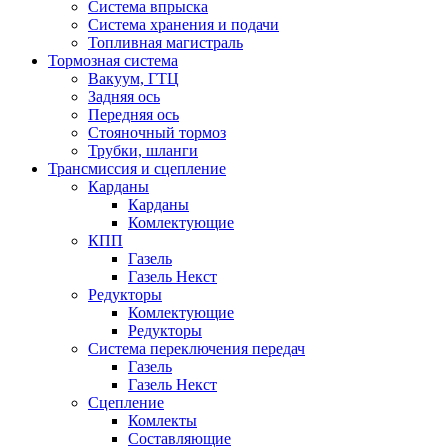
Система впрыска
Система хранения и подачи
Топливная магистраль
Тормозная система
Вакуум, ГТЦ
Задняя ось
Передняя ось
Стояночный тормоз
Трубки, шланги
Трансмиссия и сцепление
Карданы
Карданы
Комлектующие
КПП
Газель
Газель Некст
Редукторы
Комлектующие
Редукторы
Система переключения передач
Газель
Газель Некст
Сцепление
Комлекты
Составляющие