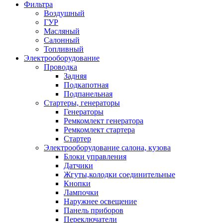
Фильтра
Воздушный
ГУР
Масляный
Салонный
Топливный
Электрооборудование
Проводка
Задняя
Подкапотная
Подпанельная
Стартеры, генераторы
Генераторы
Ремкомлект генератора
Ремкомлект стартера
Стартер
Электрооборудование салона, кузова
Блоки управления
Датчики
Жгуты,колодки соединительные
Кнопки
Лампочки
Наружнее освещение
Панель приборов
Переключатели