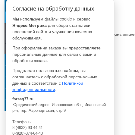
Система охлаждения
Согласие на обработку данных
Топливная система
Мы используем файлы cookie и сервис
Яндекс.Метрика
для сбора статистики
Система впрыска
посещений сайта и улучшения качества
Бензонасос механичес
обслуживания.
Система хранения и подачи
При оформлении заказа вы предоставляете
Топливная магистраль
персональные данные для связи с вами и
Тормозная система
обработки заказа.
Продолжая пользоваться сайтом, вы
Трансмиссия и сцепление
соглашаетесь с обработкой персональных
данных в соответствии с
Политикой
Фильтра
конфиденциальности
.
Электрооборудование
forsag37.ru
Юридический адрес: Ивановская обл., Ивановский
Элементы кузова
р-н, тер. Аэропортская, стр.9
Телефоны:
8-(4932)-93-44-41
8-(920)-374-64-40