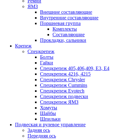
Ремни
ЯМЗ
Внешние составляющие
Внутренние составляющие
Поршневая группа
Комплекты
Составляющие
Прокладки, сальники
Крепеж
Спецкрепеж
Болты
Гайки
Спецкрепеж 405,406,409, Е3, Е4
Спецкрепеж 4216, 4215
Спецкрепеж Chrysler
Спецкрепеж Cummins
Спецкрепеж Evotech
Спецкрепеж подвески
Спецкрепеж ЯМЗ
Хомуты
Шайбы
Шпильки
Подвеская и рулевое управление
Задняя ось
Передняя ось