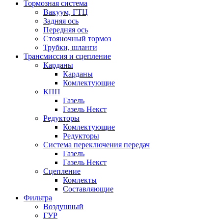
Тормозная система
Вакуум, ГТЦ
Задняя ось
Передняя ось
Стояночный тормоз
Трубки, шланги
Трансмиссия и сцепление
Карданы
Карданы
Комлектующие
КПП
Газель
Газель Некст
Редукторы
Комлектующие
Редукторы
Система переключения передач
Газель
Газель Некст
Сцепление
Комлекты
Составляющие
Фильтра
Воздушный
ГУР