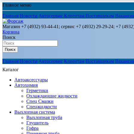
Главное меню
Главная
Новости
Автосервис
Клиентам
Поставщикам
Ваканси
Магазин +7 (4932) 93-44-41; сервис +7 (4932) 29-29-24; +7 (4932
Корзина
Поиск
Поиск
Главная
Новости
Автосервис
Клиентам
Поставщикам
Ваканси
Каталог
Автоаксессуары
Автохимия
Герметики
Охлаждающие жидкости
Спец Смазки
Спецжидкости
Выхлопная система
Выхлопная труба
Глушитель
Гофра
Приемная труба