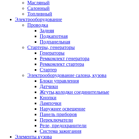
Масляный
Салонный
Топливный
Электрооборудование
Проводка
Задняя
Подкапотная
Подпанельная
Стартеры, генераторы
Генераторы
Ремкомлект генератора
Ремкомлект стартера
Стартер
Электрооборудование салона, кузова
Блоки управления
Датчики
Жгуты,колодки соединительные
Кнопки
Лампочки
Наружнее освещение
Панель приборов
Переключатели
Реле, предохранители
Система зажигания
Элементы кузова