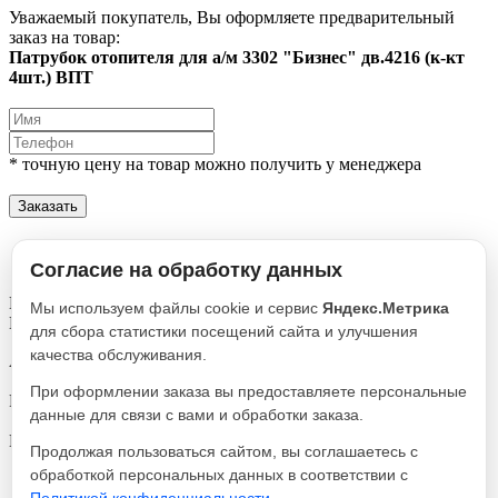
Уважаемый покупатель, Вы оформляете предварительный
заказ на товар:
Патрубок отопителя для а/м 3302 "Бизнес" дв.4216 (к-кт
4шт.) ВПТ
* точную цену на товар можно получить у менеджера
Заказать
Описание
Характеристики
Согласие на обработку данных
Патрубок отопителя для а/м 3302 "Бизнес" дв.4216 (к-кт 4шт.)
Мы используем файлы cookie и сервис
Яндекс.Метрика
ВПТ
для сбора статистики посещений сайта и улучшения
качества обслуживания.
Артикул
00010395
При оформлении заказа вы предоставляете персональные
Реквизиты
данные для связи с вами и обработки заказа.
Комплекты / Товар / 1982
Производитель
Продолжая пользоваться сайтом, вы соглашаетесь с
ВПТ
обработкой персональных данных в соответствии с