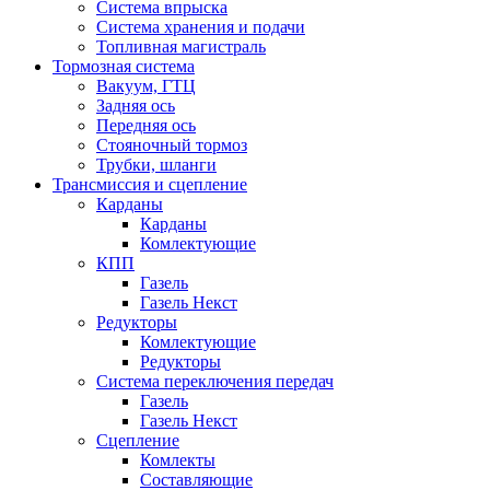
Система впрыска
Система хранения и подачи
Топливная магистраль
Тормозная система
Вакуум, ГТЦ
Задняя ось
Передняя ось
Стояночный тормоз
Трубки, шланги
Трансмиссия и сцепление
Карданы
Карданы
Комлектующие
КПП
Газель
Газель Некст
Редукторы
Комлектующие
Редукторы
Система переключения передач
Газель
Газель Некст
Сцепление
Комлекты
Составляющие