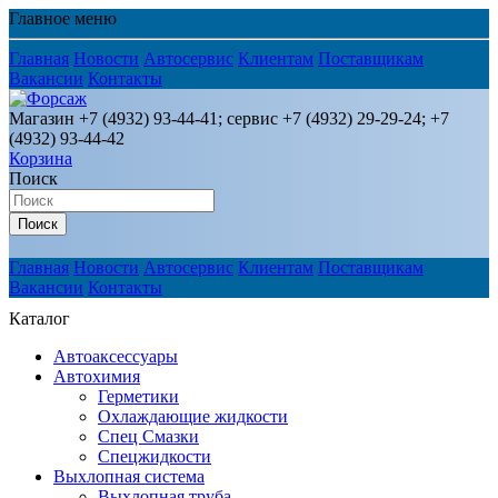
Главное меню
Главная
Новости
Автосервис
Клиентам
Поставщикам
Вакансии
Контакты
Магазин +7 (4932) 93-44-41; сервис +7 (4932) 29-29-24; +7
(4932) 93-44-42
Корзина
Поиск
Поиск
Главная
Новости
Автосервис
Клиентам
Поставщикам
Вакансии
Контакты
Каталог
Автоаксессуары
Автохимия
Герметики
Охлаждающие жидкости
Спец Смазки
Спецжидкости
Выхлопная система
Выхлопная труба