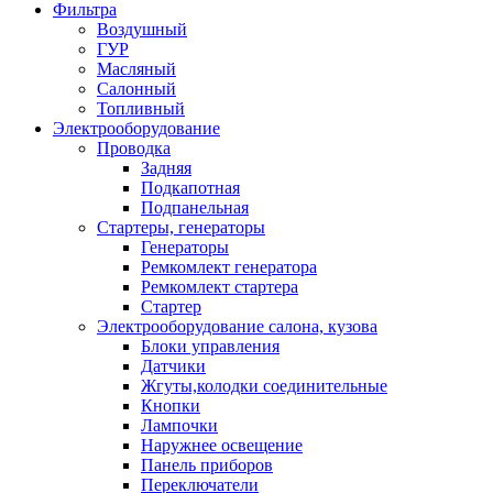
Фильтра
Воздушный
ГУР
Масляный
Салонный
Топливный
Электрооборудование
Проводка
Задняя
Подкапотная
Подпанельная
Стартеры, генераторы
Генераторы
Ремкомлект генератора
Ремкомлект стартера
Стартер
Электрооборудование салона, кузова
Блоки управления
Датчики
Жгуты,колодки соединительные
Кнопки
Лампочки
Наружнее освещение
Панель приборов
Переключатели