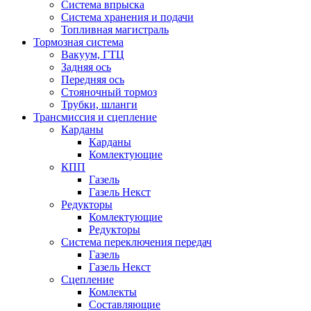
Система впрыска
Система хранения и подачи
Топливная магистраль
Тормозная система
Вакуум, ГТЦ
Задняя ось
Передняя ось
Стояночный тормоз
Трубки, шланги
Трансмиссия и сцепление
Карданы
Карданы
Комлектующие
КПП
Газель
Газель Некст
Редукторы
Комлектующие
Редукторы
Система переключения передач
Газель
Газель Некст
Сцепление
Комлекты
Составляющие