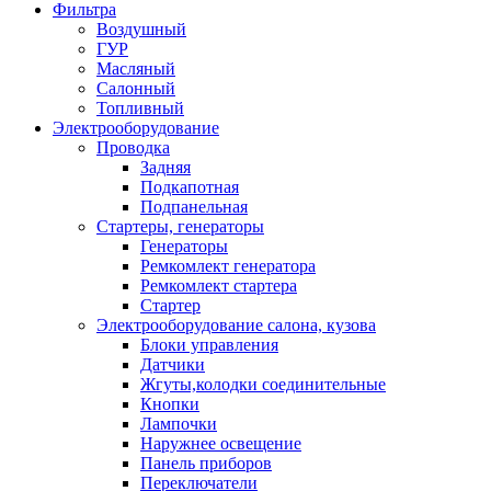
Фильтра
Воздушный
ГУР
Масляный
Салонный
Топливный
Электрооборудование
Проводка
Задняя
Подкапотная
Подпанельная
Стартеры, генераторы
Генераторы
Ремкомлект генератора
Ремкомлект стартера
Стартер
Электрооборудование салона, кузова
Блоки управления
Датчики
Жгуты,колодки соединительные
Кнопки
Лампочки
Наружнее освещение
Панель приборов
Переключатели