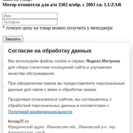
Мотор отопителя для а/м 3302 н/обр. с 2003 г.в. LUZAR
* точную цену на товар можно получить у менеджера
Заказать
Описание
Согласие на обработку данных
Характеристики
Мы используем файлы cookie и сервис
Яндекс.Метрика
Мотор отопителя для а/м 3302 н/обр. с 2003 г.в. LUZAR
для сбора статистики посещений сайта и улучшения
качества обслуживания.
Артикул
LFh 0302
При оформлении заказа вы предоставляете персональные
Реквизиты
данные для связи с вами и обработки заказа.
Моторы и краны отопителя / Товар / 1605
Производитель
Продолжая пользоваться сайтом, вы соглашаетесь с
LUZAR
обработкой персональных данных в соответствии с
Политикой конфиденциальности
.
Мотор отопителя для а/м 3302 н/обр. с 2003
2 100
В
г.в. LUZAR
руб.
корзину
forsag37.ru
Юридический адрес: Ивановская обл., Ивановский р-н, тер.
Описание
Аэропортская, стр.9