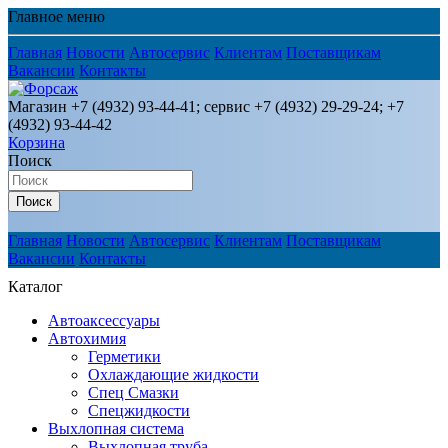
Главное меню
Главная
Новости
Автосервис
Клиентам
Поставщикам
Вакансии
Контакты
Магазин +7 (4932) 93-44-41; сервис +7 (4932) 29-29-24; +7
(4932) 93-44-42
Корзина
Поиск
Поиск
Главная
Новости
Автосервис
Клиентам
Поставщикам
Вакансии
Контакты
Каталог
Автоаксессуары
Автохимия
Герметики
Охлаждающие жидкости
Спец Смазки
Спецжидкости
Выхлопная система
Выхлопная труба