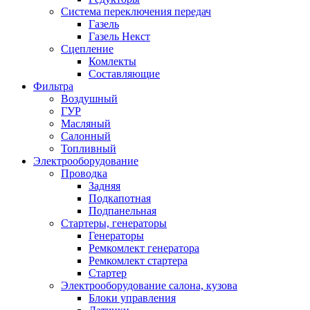
Система переключения передач
Газель
Газель Некст
Сцепление
Комлекты
Составляющие
Фильтра
Воздушный
ГУР
Масляный
Салонный
Топливный
Электрооборудование
Проводка
Задняя
Подкапотная
Подпанельная
Стартеры, генераторы
Генераторы
Ремкомлект генератора
Ремкомлект стартера
Стартер
Электрооборудование салона, кузова
Блоки управления