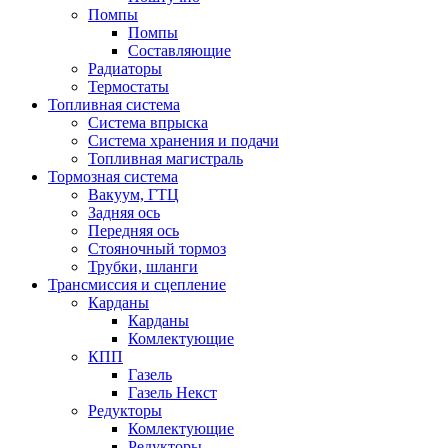
Помпы
Помпы
Составляющие
Радиаторы
Термостаты
Топливная система
Система впрыска
Система хранения и подачи
Топливная магистраль
Тормозная система
Вакуум, ГТЦ
Задняя ось
Передняя ось
Стояночный тормоз
Трубки, шланги
Трансмиссия и сцепление
Карданы
Карданы
Комлектующие
КПП
Газель
Газель Некст
Редукторы
Комлектующие
Редукторы