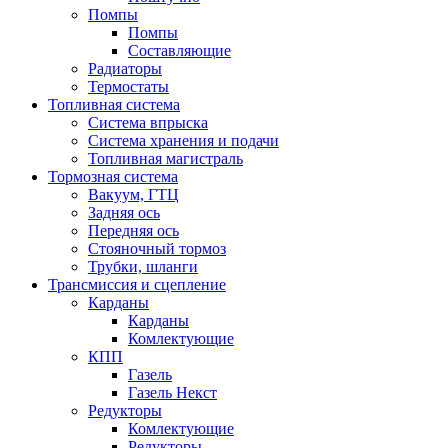
Помпы
Помпы
Составляющие
Радиаторы
Термостаты
Топливная система
Система впрыска
Система хранения и подачи
Топливная магистраль
Тормозная система
Вакуум, ГТЦ
Задняя ось
Передняя ось
Стояночный тормоз
Трубки, шланги
Трансмиссия и сцепление
Карданы
Карданы
Комлектующие
КПП
Газель
Газель Некст
Редукторы
Комлектующие
Редукторы