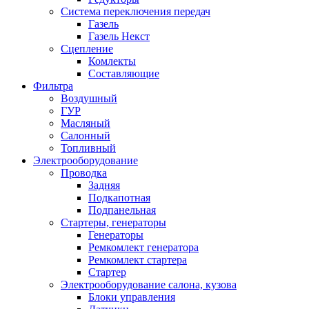
Система переключения передач
Газель
Газель Некст
Сцепление
Комлекты
Составляющие
Фильтра
Воздушный
ГУР
Масляный
Салонный
Топливный
Электрооборудование
Проводка
Задняя
Подкапотная
Подпанельная
Стартеры, генераторы
Генераторы
Ремкомлект генератора
Ремкомлект стартера
Стартер
Электрооборудование салона, кузова
Блоки управления