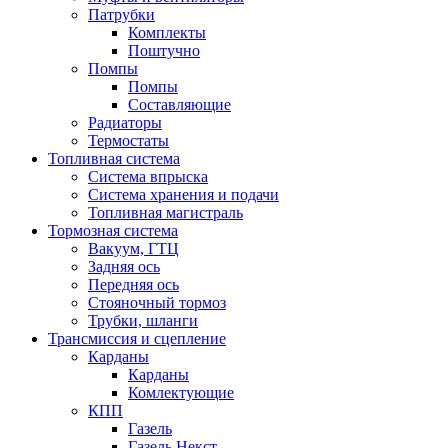
Патрубки
Комплекты
Поштучно
Помпы
Помпы
Составляющие
Радиаторы
Термостаты
Топливная система
Система впрыска
Система хранения и подачи
Топливная магистраль
Тормозная система
Вакуум, ГТЦ
Задняя ось
Передняя ось
Стояночный тормоз
Трубки, шланги
Трансмиссия и сцепление
Карданы
Карданы
Комлектующие
КПП
Газель
Газель Некст