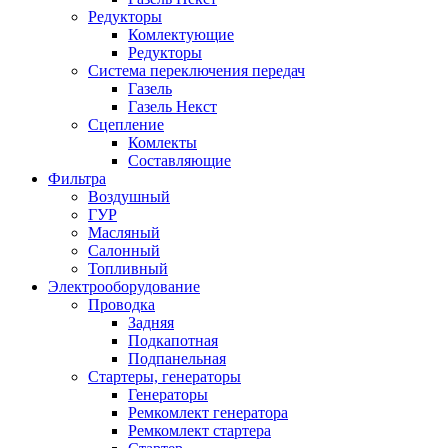
Редукторы
Комлектующие
Редукторы
Система переключения передач
Газель
Газель Некст
Сцепление
Комлекты
Составляющие
Фильтра
Воздушный
ГУР
Масляный
Салонный
Топливный
Электрооборудование
Проводка
Задняя
Подкапотная
Подпанельная
Стартеры, генераторы
Генераторы
Ремкомлект генератора
Ремкомлект стартера