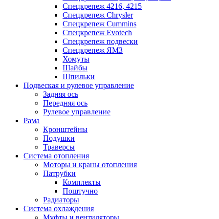
Спецкрепеж 4216, 4215
Спецкрепеж Chrysler
Спецкрепеж Cummins
Спецкрепеж Evotech
Спецкрепеж подвески
Спецкрепеж ЯМЗ
Хомуты
Шайбы
Шпильки
Подвеская и рулевое управление
Задняя ось
Передняя ось
Рулевое управление
Рама
Кронштейны
Подушки
Траверсы
Система отопления
Моторы и краны отопления
Патрубки
Комплекты
Поштучно
Радиаторы
Система охлаждения
Муфты и вентиляторы