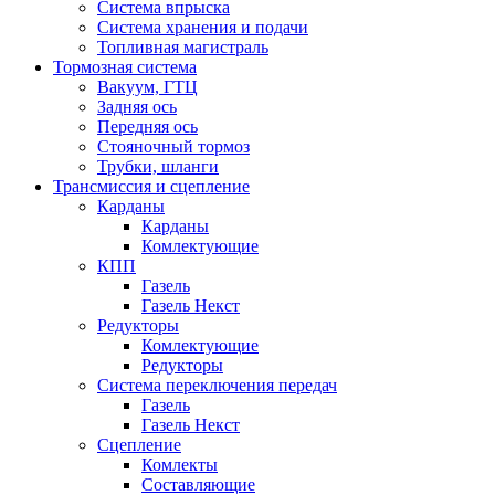
Система впрыска
Система хранения и подачи
Топливная магистраль
Тормозная система
Вакуум, ГТЦ
Задняя ось
Передняя ось
Стояночный тормоз
Трубки, шланги
Трансмиссия и сцепление
Карданы
Карданы
Комлектующие
КПП
Газель
Газель Некст
Редукторы
Комлектующие
Редукторы
Система переключения передач
Газель
Газель Некст
Сцепление
Комлекты
Составляющие