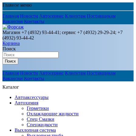
Главное меню
Главная
Новости
Автосервис
Клиентам
Поставщикам
Вакансии
Контакты
Магазин +7 (4932) 93-44-41; сервис +7 (4932) 29-29-24; +7
(4932) 93-44-42
Корзина
Поиск
Поиск
Главная
Новости
Автосервис
Клиентам
Поставщикам
Вакансии
Контакты
Каталог
Автоаксессуары
Автохимия
Герметики
Охлаждающие жидкости
Спец Смазки
Спецжидкости
Выхлопная система
Выхлопная труба