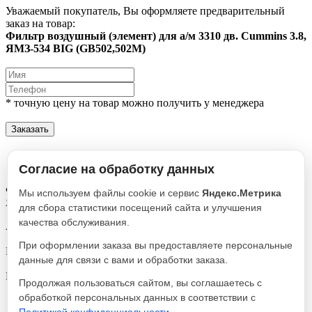
Уважаемый покупатель, Вы оформляете предварительный
заказ на товар:
Фильтр воздушный (элемент) для а/м 3310 дв. Cummins 3.8,
ЯМЗ-534 BIG (GB502,502M)
* точную цену на товар можно получить у менеджера
Заказать
Описание
Характеристики
Согласие на обработку данных
Фильтр воздушный (элемент) для а/м 3310 дв. Cummins 3.8,
Мы используем файлы cookie и сервис
Яндекс.Метрика
ЯМЗ-534 BIG (GB502,502M)
для сбора статистики посещений сайта и улучшения
качества обслуживания.
Артикул
GB-502
При оформлении заказа вы предоставляете персональные
Реквизиты
данные для связи с вами и обработки заказа.
Воздушный / Товар / 3379
Производитель
Продолжая пользоваться сайтом, вы соглашаетесь с
Оригинал
обработкой персональных данных в соответствии с