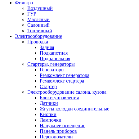
Фильтра
Воздушный
ГУР
Масляный
Салонный
Топливный
Электрооборудование
Проводка
Задняя
Подкапотная
Подпанельная
Стартеры, генераторы
Генераторы
Ремкомлект генератора
Ремкомлект стартера
Стартер
Электрооборудование салона, кузова
Блоки управления
Датчики
Жгуты,колодки соединительные
Кнопки
Лампочки
Наружнее освещение
Панель приборов
Переключатели