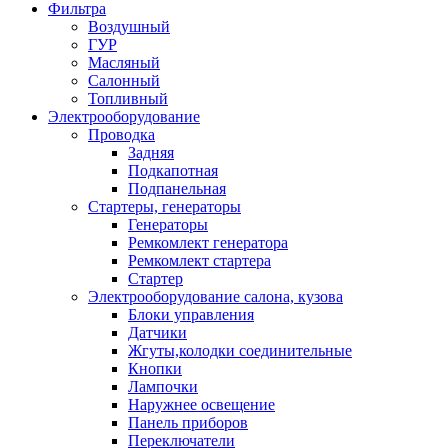
Фильтра
Воздушный
ГУР
Масляный
Салонный
Топливный
Электрооборудование
Проводка
Задняя
Подкапотная
Подпанельная
Стартеры, генераторы
Генераторы
Ремкомлект генератора
Ремкомлект стартера
Стартер
Электрооборудование салона, кузова
Блоки управления
Датчики
Жгуты,колодки соединительные
Кнопки
Лампочки
Наружнее освещение
Панель приборов
Переключатели