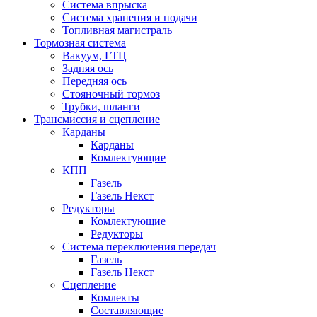
Система впрыска
Система хранения и подачи
Топливная магистраль
Тормозная система
Вакуум, ГТЦ
Задняя ось
Передняя ось
Стояночный тормоз
Трубки, шланги
Трансмиссия и сцепление
Карданы
Карданы
Комлектующие
КПП
Газель
Газель Некст
Редукторы
Комлектующие
Редукторы
Система переключения передач
Газель
Газель Некст
Сцепление
Комлекты
Составляющие