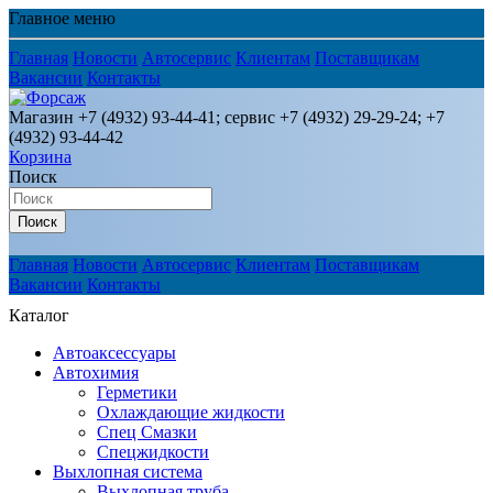
Главное меню
Главная
Новости
Автосервис
Клиентам
Поставщикам
Вакансии
Контакты
Магазин +7 (4932) 93-44-41; сервис +7 (4932) 29-29-24; +7
(4932) 93-44-42
Корзина
Поиск
Поиск
Главная
Новости
Автосервис
Клиентам
Поставщикам
Вакансии
Контакты
Каталог
Автоаксессуары
Автохимия
Герметики
Охлаждающие жидкости
Спец Смазки
Спецжидкости
Выхлопная система
Выхлопная труба