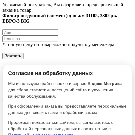
Уважаемый покупатель, Вы оформляете предварительный
заказ на товар:
Фильтр воздушный (элемент) для а/м 31105, 3302 дв.
ЕВРО-3 BIG
* точную цену на товар можно получить у менеджера
Заказать
Описание
Характеристики
Согласие на обработку данных
Фильтр воздушный (элемент) для а/м 31105, 3302 дв. ЕВРО-3
Мы используем файлы cookie и сервис
Яндекс.Метрика
BIG
для сбора статистики посещений сайта и улучшения
качества обслуживания.
Артикул
GB-77
При оформлении заказа вы предоставляете персональные
Реквизиты
данные для связи с вами и обработки заказа.
Воздушный / Товар / 414
Производитель
Продолжая пользоваться сайтом, вы соглашаетесь с
BIGFilter
обработкой персональных данных в соответствии с