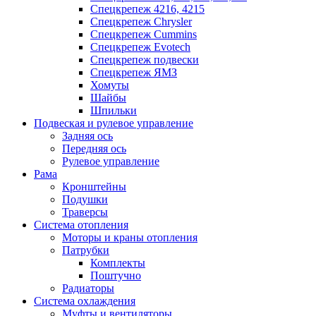
Спецкрепеж 4216, 4215
Спецкрепеж Chrysler
Спецкрепеж Cummins
Спецкрепеж Evotech
Спецкрепеж подвески
Спецкрепеж ЯМЗ
Хомуты
Шайбы
Шпильки
Подвеская и рулевое управление
Задняя ось
Передняя ось
Рулевое управление
Рама
Кронштейны
Подушки
Траверсы
Система отопления
Моторы и краны отопления
Патрубки
Комплекты
Поштучно
Радиаторы
Система охлаждения
Муфты и вентиляторы