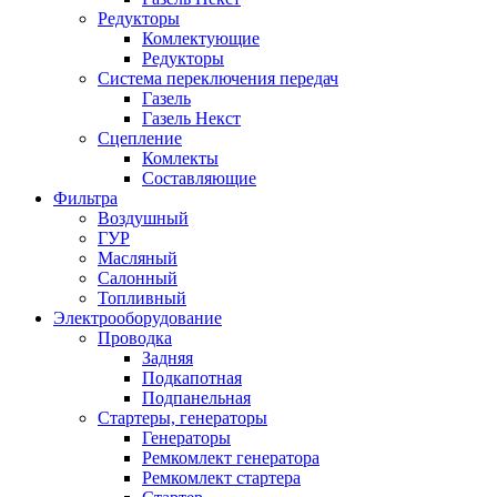
Редукторы
Комлектующие
Редукторы
Система переключения передач
Газель
Газель Некст
Сцепление
Комлекты
Составляющие
Фильтра
Воздушный
ГУР
Масляный
Салонный
Топливный
Электрооборудование
Проводка
Задняя
Подкапотная
Подпанельная
Стартеры, генераторы
Генераторы
Ремкомлект генератора
Ремкомлект стартера