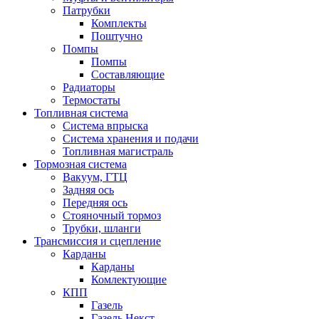
Патрубки
Комплекты
Поштучно
Помпы
Помпы
Составляющие
Радиаторы
Термостаты
Топливная система
Система впрыска
Система хранения и подачи
Топливная магистраль
Тормозная система
Вакуум, ГТЦ
Задняя ось
Передняя ось
Стояночный тормоз
Трубки, шланги
Трансмиссия и сцепление
Карданы
Карданы
Комлектующие
КПП
Газель
Газель Некст