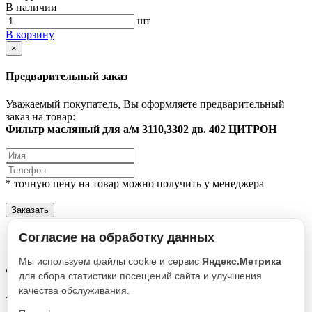
В наличии
шт
В корзину
×
Предварительный заказ
Уважаемый покупатель, Вы оформляете предварительный
заказ на товар:
Фильтр масляный для а/м 3110,3302 дв. 402 ЦИТРОН
* точную цену на товар можно получить у менеджера
Заказать
Описание
Согласие на обработку данных
Характеристики
Мы используем файлы cookie и сервис
Яндекс.Метрика
Фильтр масляный для а/м 3110,3302 дв. 402 ЦИТРОН
для сбора статистики посещений сайта и улучшения
качества обслуживания.
Артикул
9.5.0130