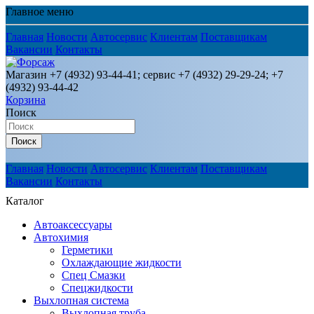
Главное меню
Главная
Новости
Автосервис
Клиентам
Поставщикам
Вакансии
Контакты
Магазин +7 (4932) 93-44-41; сервис +7 (4932) 29-29-24; +7
(4932) 93-44-42
Корзина
Поиск
Поиск
Главная
Новости
Автосервис
Клиентам
Поставщикам
Вакансии
Контакты
Каталог
Автоаксессуары
Автохимия
Герметики
Охлаждающие жидкости
Спец Смазки
Спецжидкости
Выхлопная система
Выхлопная труба