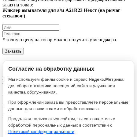
заказ на товар:
Жиклер омывателя для а/м A21R23 Некст (на рычаг
стеклооч.)
* точную цену на товар можно получить у менеджера
Заказать
Описание
Характеристики
Согласие на обработку данных
Жиклер омывателя для а/м A21R23 Некст (на рычаг
Мы используем файлы cookie и сервис
Яндекс.Метрика
стеклооч.)
для сбора статистики посещений сайта и улучшения
качества обслуживания.
Артикул
A21R23.
При оформлении заказа вы предоставляете персональные
Реквизиты
данные для связи с вами и обработки заказа.
Система очистки стекол / Товар / 1271
Производитель
Продолжая пользоваться сайтом, вы соглашаетесь с
З-д АВТОКОМПОНЕНТ
обработкой персональных данных в соответствии с
Политикой конфиденциальности
.
Жиклер омывателя для а/м A21R23 Некст (на
100
В