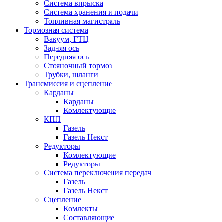
Система впрыска
Система хранения и подачи
Топливная магистраль
Тормозная система
Вакуум, ГТЦ
Задняя ось
Передняя ось
Стояночный тормоз
Трубки, шланги
Трансмиссия и сцепление
Карданы
Карданы
Комлектующие
КПП
Газель
Газель Некст
Редукторы
Комлектующие
Редукторы
Система переключения передач
Газель
Газель Некст
Сцепление
Комлекты
Составляющие