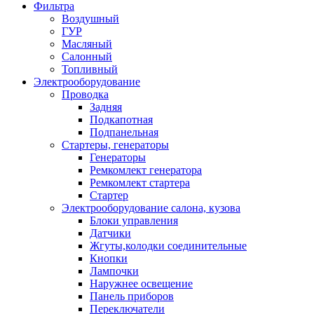
Фильтра
Воздушный
ГУР
Масляный
Салонный
Топливный
Электрооборудование
Проводка
Задняя
Подкапотная
Подпанельная
Стартеры, генераторы
Генераторы
Ремкомлект генератора
Ремкомлект стартера
Стартер
Электрооборудование салона, кузова
Блоки управления
Датчики
Жгуты,колодки соединительные
Кнопки
Лампочки
Наружнее освещение
Панель приборов
Переключатели