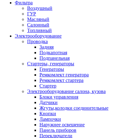
Фильтра
Воздушный
ГУР
Масляный
Салонный
Топливный
Электрооборудование
Проводка
Задняя
Подкапотная
Подпанельная
Стартеры, генераторы
Генераторы
Ремкомлект генератора
Ремкомлект стартера
Стартер
Электрооборудование салона, кузова
Блоки управления
Датчики
Жгуты,колодки соединительные
Кнопки
Лампочки
Наружнее освещение
Панель приборов
Переключатели