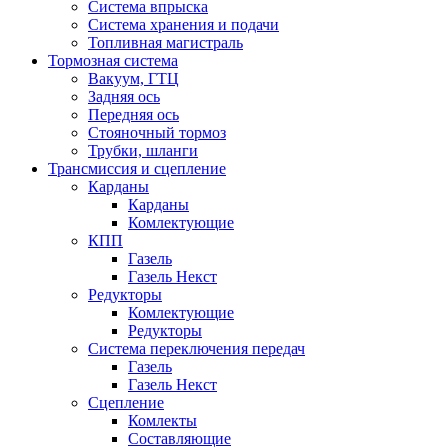
Система впрыска
Система хранения и подачи
Топливная магистраль
Тормозная система
Вакуум, ГТЦ
Задняя ось
Передняя ось
Стояночный тормоз
Трубки, шланги
Трансмиссия и сцепление
Карданы
Карданы
Комлектующие
КПП
Газель
Газель Некст
Редукторы
Комлектующие
Редукторы
Система переключения передач
Газель
Газель Некст
Сцепление
Комлекты
Составляющие