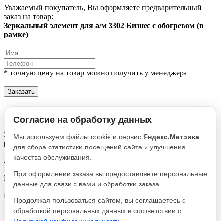
Уважаемый покупатель, Вы оформляете предварительный
заказ на товар:
Зеркальный элемент для а/м 3302 Бизнес с обогревом (в
рамке)
* точную цену на товар можно получить у менеджера
Заказать
Описание
Характеристики
Согласие на обработку данных
Зеркальный элемент для а/м 3302 Бизнес с обогревом (в
Мы используем файлы cookie и сервис
Яндекс.Метрика
рамке)
для сбора статистики посещений сайта и улучшения
качества обслуживания.
Артикул
3310-8201230
При оформлении заказа вы предоставляете персональные
Реквизиты
данные для связи с вами и обработки заказа.
Прочее / Товар / 2800
Производитель
Продолжая пользоваться сайтом, вы соглашаетесь с
Аналог
обработкой персональных данных в соответствии с