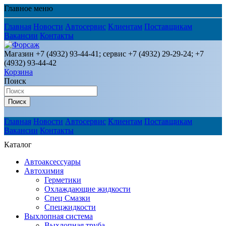
Главное меню
Главная
Новости
Автосервис
Клиентам
Поставщикам
Вакансии
Контакты
Магазин +7 (4932) 93-44-41; сервис +7 (4932) 29-29-24; +7
(4932) 93-44-42
Корзина
Поиск
Поиск
Главная
Новости
Автосервис
Клиентам
Поставщикам
Вакансии
Контакты
Каталог
Автоаксессуары
Автохимия
Герметики
Охлаждающие жидкости
Спец Смазки
Спецжидкости
Выхлопная система
Выхлопная труба