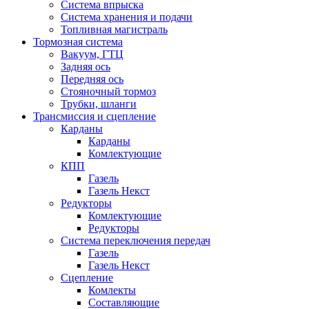
Система впрыска
Система хранения и подачи
Топливная магистраль
Тормозная система
Вакуум, ГТЦ
Задняя ось
Передняя ось
Стояночный тормоз
Трубки, шланги
Трансмиссия и сцепление
Карданы
Карданы
Комлектующие
КПП
Газель
Газель Некст
Редукторы
Комлектующие
Редукторы
Система переключения передач
Газель
Газель Некст
Сцепление
Комлекты
Составляющие