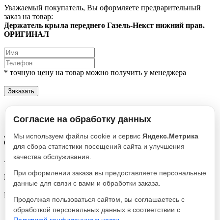
Уважаемый покупатель, Вы оформляете предварительный
заказ на товар:
Держатель крыла переднего Газель-Некст нижний прав.
ОРИГИНАЛ
* точную цену на товар можно получить у менеджера
Заказать
Описание
Характеристики
Согласие на обработку данных
Держатель крыла переднего Газель-Некст нижний прав.
Мы используем файлы cookie и сервис
Яндекс.Метрика
ОРИГИНАЛ
для сбора статистики посещений сайта и улучшения
качества обслуживания.
Артикул
A21R23-8403040
При оформлении заказа вы предоставляете персональные
Реквизиты
данные для связи с вами и обработки заказа.
Передок / Товар / 2663
Производитель
Продолжая пользоваться сайтом, вы соглашаетесь с
Оригинал
обработкой персональных данных в соответствии с