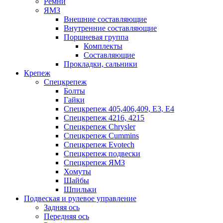
Ремни
ЯМЗ
Внешние составляющие
Внутренние составляющие
Поршневая группа
Комплекты
Составляющие
Прокладки, сальники
Крепеж
Спецкрепеж
Болты
Гайки
Спецкрепеж 405,406,409, Е3, Е4
Спецкрепеж 4216, 4215
Спецкрепеж Chrysler
Спецкрепеж Cummins
Спецкрепеж Evotech
Спецкрепеж подвески
Спецкрепеж ЯМЗ
Хомуты
Шайбы
Шпильки
Подвеская и рулевое управление
Задняя ось
Передняя ось