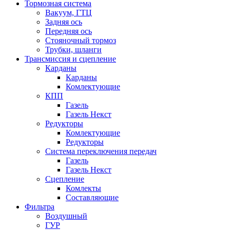
Тормозная система
Вакуум, ГТЦ
Задняя ось
Передняя ось
Стояночный тормоз
Трубки, шланги
Трансмиссия и сцепление
Карданы
Карданы
Комлектующие
КПП
Газель
Газель Некст
Редукторы
Комлектующие
Редукторы
Система переключения передач
Газель
Газель Некст
Сцепление
Комлекты
Составляющие
Фильтра
Воздушный
ГУР