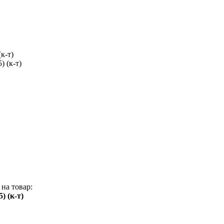
к-т)
на товар:
) (к-т)