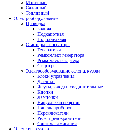
Масляный
Салонный
Топливный
Электрооборудование
Проводка
Задняя
Подкапотная
Подпанельная
Стартеры, генераторы
Генераторы
Ремкомлект генератора
Ремкомлект стартера
Стартер
Электрооборудование салона, кузова
Блоки управления
Датчики
Жгуты,колодки соединительные
Кнопки
Лампочки
Наружнее освещение
Панель приборов
Переключатели
Реле, предохранители
Система зажигания
Элементы кузова