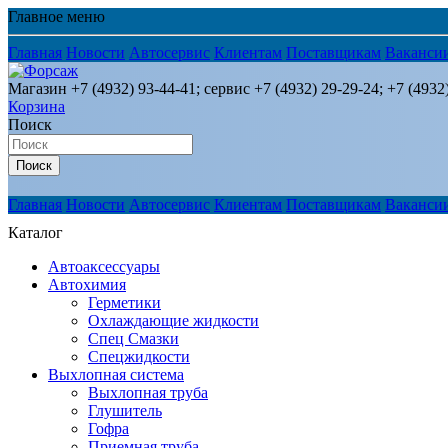
Главное меню
Главная
Новости
Автосервис
Клиентам
Поставщикам
Ваканси
Магазин +7 (4932) 93-44-41; сервис +7 (4932) 29-29-24; +7 (4932
Корзина
Поиск
Поиск
Главная
Новости
Автосервис
Клиентам
Поставщикам
Ваканси
Каталог
Автоаксессуары
Автохимия
Герметики
Охлаждающие жидкости
Спец Смазки
Спецжидкости
Выхлопная система
Выхлопная труба
Глушитель
Гофра
Приемная труба