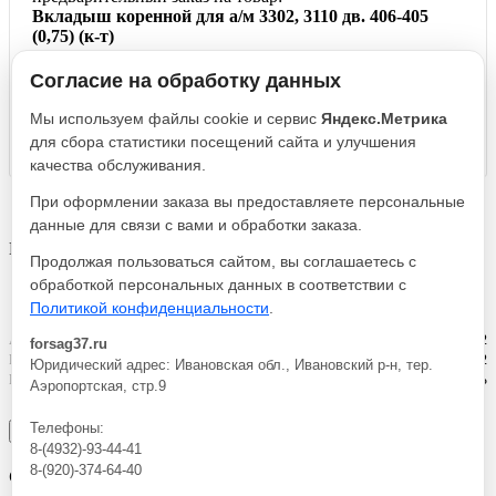
Вкладыш коренной для а/м 3302, 3110 дв. 406-405
(0,75) (к-т)
Согласие на обработку данных
Мы используем файлы cookie и сервис
Яндекс.Метрика
* точную цену на товар можно получить у менеджера
для сбора статистики посещений сайта и улучшения
качества обслуживания.
Заказать
При оформлении заказа вы предоставляете персональные
данные для связи с вами и обработки заказа.
Вкладыш коренной для а/м 3302, 3110 дв. 406-405 (0,75) (к-т)
Продолжая пользоваться сайтом, вы соглашаетесь с
обработкой персональных данных в соответствии с
Политикой конфиденциальности
.
Артикул
406.1000102-22
forsag37.ru
Реквизиты
Внутренние составляющие / Товар / 22
Юридический адрес: Ивановская обл., Ивановский р-н, тер.
Производитель
ДАЙДО МЕТАЛЛ РУСЬ
Аэропортская, стр.9
Телефоны:
×
8-(4932)-93-44-41
8-(920)-374-64-40
Спасибо!