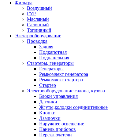
Фильтра
Воздушный
ГУР
Масляный
Салонный
Топливный
Электрооборудование
Проводка
Задняя
Подкапотная
Подпанельная
Стартеры, генераторы
Генераторы
Ремкомлект генератора
Ремкомлект стартера
Стартер
Электрооборудование салона, кузова
Блоки управления
Датчики
Жгуты,колодки соединительные
Кнопки
Лампочки
Наружнее освещение
Панель приборов
Переключатели