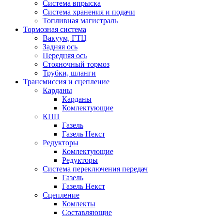
Система впрыска
Система хранения и подачи
Топливная магистраль
Тормозная система
Вакуум, ГТЦ
Задняя ось
Передняя ось
Стояночный тормоз
Трубки, шланги
Трансмиссия и сцепление
Карданы
Карданы
Комлектующие
КПП
Газель
Газель Некст
Редукторы
Комлектующие
Редукторы
Система переключения передач
Газель
Газель Некст
Сцепление
Комлекты
Составляющие