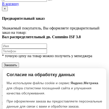
В корзину
×
Предварительный заказ
Уважаемый покупатель, Вы оформляете предварительный
заказ на товар:
Вал распределительный дв. Cummins ISF 3.8
* точную цену на товар можно получить у менеджера
Заказать
Описание
Согласие на обработку данных
Характеристики
Мы используем файлы cookie и сервис
Яндекс.Метрика
Вал распределительный дв. Cummins ISF 3.8
для сбора статистики посещений сайта и улучшения
качества обслуживания.
Артикул
.4988630F
При оформлении заказа вы предоставляете персональные
Реквизиты
данные для связи с вами и обработки заказа.
Внутренние составляющие / Товар / 4019