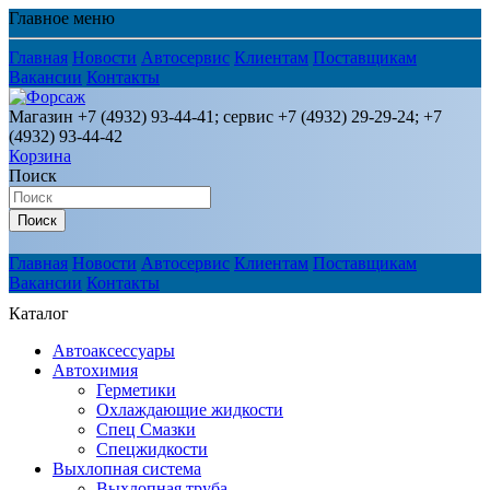
Главное меню
Главная
Новости
Автосервис
Клиентам
Поставщикам
Вакансии
Контакты
Магазин +7 (4932) 93-44-41; сервис +7 (4932) 29-29-24; +7
(4932) 93-44-42
Корзина
Поиск
Поиск
Главная
Новости
Автосервис
Клиентам
Поставщикам
Вакансии
Контакты
Каталог
Автоаксессуары
Автохимия
Герметики
Охлаждающие жидкости
Спец Смазки
Спецжидкости
Выхлопная система
Выхлопная труба