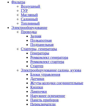
Фильтра
Воздушный
ГУР
Масляный
Салонный
Топливный
Электрооборудование
Проводка
Задняя
Подкапотная
Подпанельная
Стартеры, генераторы
Генераторы
Ремкомлект генератора
Ремкомлект стартера
Стартер
Электрооборудование салона, кузова
Блоки управления
Датчики
Жгуты,колодки соединительные
Кнопки
Лампочки
Наружнее освещение
Панель приборов
Переключатели