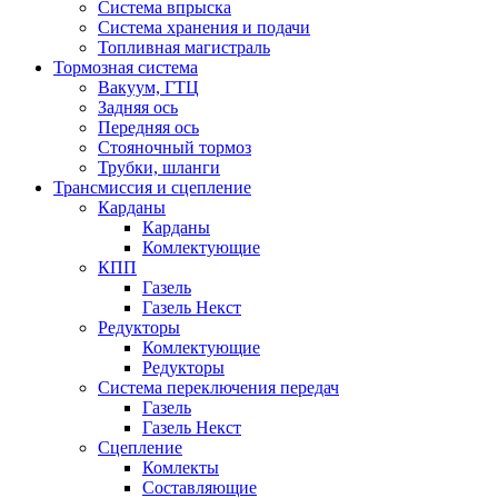
Система впрыска
Система хранения и подачи
Топливная магистраль
Тормозная система
Вакуум, ГТЦ
Задняя ось
Передняя ось
Стояночный тормоз
Трубки, шланги
Трансмиссия и сцепление
Карданы
Карданы
Комлектующие
КПП
Газель
Газель Некст
Редукторы
Комлектующие
Редукторы
Система переключения передач
Газель
Газель Некст
Сцепление
Комлекты
Составляющие